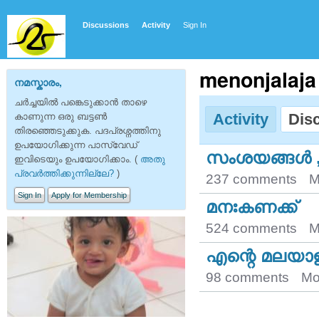
Discussions
Activity
Sign In
menonjalaja
നമസ്കാരം,
ചര്‍ച്ചയില്‍ പങ്കെടുക്കാന്‍ താഴെ
Activity
Dis
കാണുന്ന ഒരു ബട്ടണ്‍
തിരഞ്ഞെടുക്കുക. പദപ്രശ്നത്തിനു
ഉപയോഗിക്കുന്ന പാസ്‌വേഡ്
സംശയങ്ങള്‍ , ത
ഇവിടെയും ഉപയോഗിക്കാം. (
അതു
പ്രവര്‍ത്തിക്കുന്നില്ലേ?
)
237 comments
M
Sign In
Apply for Membership
മനഃകണക്ക്
524 comments
M
എന്റെ മലയാ
98 comments
Mo