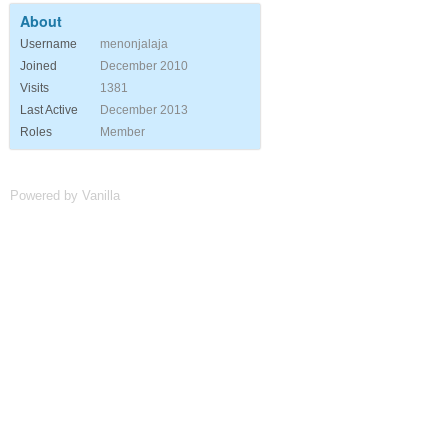
About
Username
menonjalaja
Joined
December 2010
Visits
1381
Last Active
December 2013
Roles
Member
Powered by Vanilla