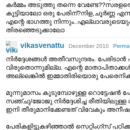
കര്‍മ്മം അടുത്തു തന്നെ വേണ്ടേ??സര
കൂട്ടിയാലോ ഒരു പേരിന്?നിള,ചൂര്‍ണ്ണ എന്ന
എന്റെ ഭാഗത്തു നിന്നും..എല്ലാവരുടെയും 
തിരഞ്ഞെടുക്കാലോ
vikasvenattu
December 2010
Permal
നിർദ്ദേശങ്ങൾ അതീവസുന്ദരം. പേരിടാൻ 
വിരുതൊന്നുമില്ല. എന്റെ മാതാപിതാക്കൾക
അല്ലെങ്കിൽ ഇമ്മാതിരിയൊരു പേരെനിക്
മൂന്നുമാസം കൂടുമ്പോഴുള്ള റൊട്ടേഷൻ പോള
സഞ്ചു/ജോജു നിർദ്ദേശിച്ച രീതിയിലുള്ള 
ഇനി തീരുമാനിക്കേണ്ടത് വിവേകും അനീഷ
പേരികളിട്ടുകഴിഞ്ഞാൽ സെറ്റിംഗ്സ് പഠിക