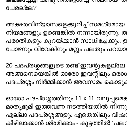
പേരല്ലേ?
അക്ഷരവിന്യാസളെക്കുറിച്ച് സമഗ്രമായ നിര
നിയമങ്ങളും ഉണ്ടെങ്കില്‍ നന്നായിരുന്നു
പരാതികളും കുറയ്ക്കാന്‍ സാധിച്ചേക്കും. ഇ
പോഴനും വിവേകിനും മറ്റും പലതും പറയാന
20 പദപ്രശ്നങ്ങളുടെ രണ്ട് ഇവന്റുകളല്ലേ
അങ്ങനെയെങ്കില്‍ ഓരോ ഇവന്റിലും ഒരാള്‍
പദപ്രശ്നം നിര്‍മ്മിക്കാന്‍ അവസരം കൊടുക്
ഓരോ പദപ്രശ്നത്തിനും 11 x 11 വലുപ്പമെങ്കില
മാതൃഭൂമി ഇത്തവണ നടത്തിയതില്‍ നിന്നു
എല്ലാ പദപ്രശ്നങ്ങളും ഏതെങ്കിലും വി
കീഴിലാക്കാന്‍ ശ്രമിക്കാം - കൂട്ടത്തില്‍