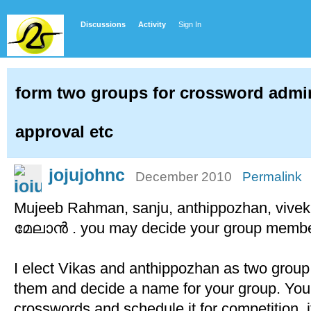
Discussions
Activity
Sign In
form two groups for crossword admin
approval etc
jojujohnc
December 2010
Permalink
Mujeeb Rahman, sanju, anthippozhan, vivek
മേലാന്‍ . you may decide your group membe
I elect Vikas and anthippozhan as two group
them and decide a name for your group. You
crosswords and schedule it for competition.