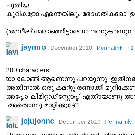
പുതിയ
കുറികളോ എന്തെങ്കിലും ഭേദഗതികളോ ഉള്
(അനീഷ് മേലാഞ്ഞിട്ടാണോ വന്നുകാണുന്നി
jaymro
December 2010
Permalink
+1
200 characters
too ലോങ്ങ് ആണെന്നു പറയുന്നു. ഇതിന
അതിനാൽ ഒരു കമന്റു രണ്ടാക്കി മുറിക്കേണ്
അപ്പോ 'ലിമിറ്റഡ് സ്റ്റോപ്പ്' എത്രയാണു അ
അതൊന്നു മാറ്റിക്കൂടേ?
jojujohnc
December 2010
Permalink