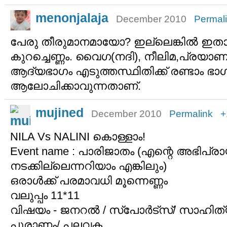
menonjalaja
December 2010
Permal
പേരു തീരുമാനമായോ? ഇല്ലെങ്കില്‍ ഇതാ പെ
കുറച്ചെണ്ണം. വൈഗ(നദി), നീലിമ,പ്രയാണ
ആദ്യഭാഗം എടുത്തസ്ഥിതിക്ക് രണ്ടാം ഭാഗ
ആലോചിക്കാവുന്നതാണ്.
mujined
December 2010
Permalink
+
NILA Vs NALINI കൊള്ളാം!
Event name : പാരിജാതം (എന്റെ അഭിപ്ര
നടക്കില്ലെന്നറിയാം എങ്കിലും)
ഒരാള്‍ക്ക് പരമാവധി മൂന്നെണ്ണം
വലുപ്പം 11*11
വിഷയം - ജനറല്‍ / സ്പോര്‍ട്സ്/ സാഹിത
പുരാണം/ പലവക