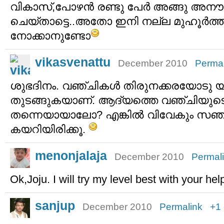
വികാസ്,പോഴന്‍ രണ്ടു പേര്‍ അങ്ങു അനൗ
ചെയ്താട്ടെ..അതോ ഇനി നല്ല മുഹൂര്‍ത്
നോക്കാനുണ്ടോ
vikasvenattu
December 2010
Permal
ശുഭദിനം. വഞ്ചികള്‍ തിരുനക്കരയോടു യ
തുടങ്ങുകയാണ്. ആദ്യത്തെ വഞ്ചിയുടെ 
തന്നെയായാലോ? എങ്കില്‍ വിവേകും സഞ്ച
കയറിയിരിക്കൂ.
menonjalaja
December 2010
Permal
Ok,Joju. I will try my level best with your hel
sanjup
December 2010
Permalink
+1