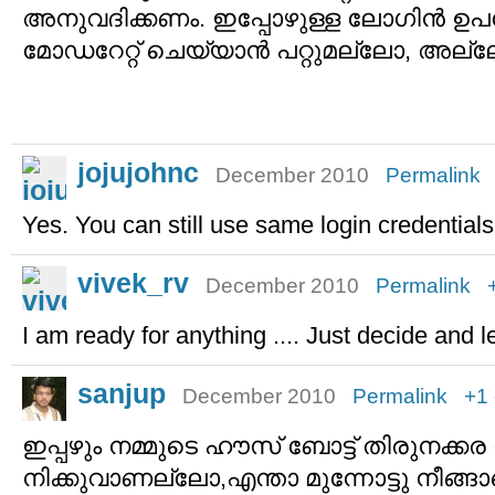
അനുവദിക്കണം. ഇപ്പോഴുള്ള ലോഗിൻ ഉപയോ
മോഡറേറ്റ് ചെയ്യാൻ പറ്റുമല്ലോ, അല്ല
jojujohnc
December 2010
Permalink
Yes. You can still use same login credentials
vivek_rv
December 2010
Permalink
I am ready for anything .... Just decide and l
sanjup
December 2010
Permalink
+1
ഇപ്പഴും നമ്മുടെ ഹൗസ് ബോട്ട് തിരുനക്കര
നിക്കുവാണല്ലോ,എന്താ മുന്നോട്ടു നീങ്ങ