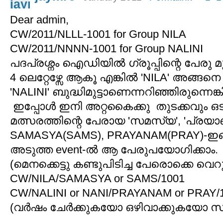
Dear admin,
CW/2011/NLLL-1001 for Group NILA
CW/2011/NNNN-1001 for Group NALINI
പദപ്രശ്നം ഐഡിയിൽ ഗ്രൂപ്പിന്റെ പേരു 
4 ലെറ്റേഴ്സേ ആകൂ എങ്കിൽ 'NILA' അങ്ങന
'NALINI' ബുദ്ധിമുട്ടാണെന്നറിഞ്ഞിരുന്നെ
ഇപ്പോൾ ഇനി അറ്റകൈക്കു തുടക്കവും ഒടുക്
മത്സരത്തിന്റെ പേരായ 'സമസ്യ', 'പ്രയ
SAMASYA(SAMS), PRAYANAM(PRAY)-ഇങ
അടുത്ത event-ൽ ആ പേരുപയോഗിക്കാം.
(മെനക്കെട്ടു കണ്ടുപിടിച്ച പേരൊക്കെ 
CW/NILA/SAMASYA or SAMS/1001
CW/NALINI or NANI/PRAYANAM or PRAY/
(വർഷം ചേർക്കുകയോ ഒഴിവാക്കുകയോ 