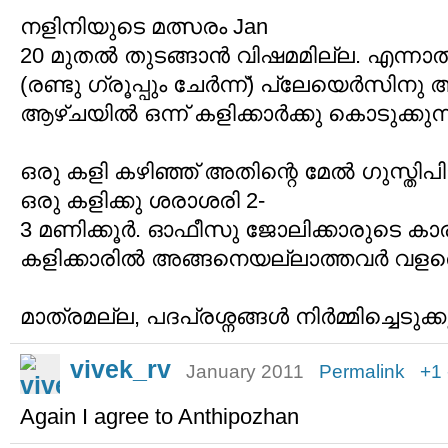
നളിനിയുടെ മത്സരം Jan
20 മുതൽ തുടങ്ങാൻ വിഷമമില്ല. എന്നാൽ
(രണ്ടു ഗ്രൂപ്പും ചേർന്ന്) പ്ലേയെർസി
ആഴ്ചയിൽ ഒന്ന് കളിക്കാർക്കു കൊടുക്കുന
ഒരു കളി കഴിഞ്ഞ് അതിന്റെ മേൽ ഗുസ്തിപിടി
ഒരു കളിക്കു ശരാശരി 2-
3 മണിക്കൂർ. ഓഫീസു ജോലിക്കാരുടെ കാര്
കളിക്കാരിൽ അങ്ങനെയല്ലാത്തവർ വളരെക്
മാത്രമല്ല, പദപ്രശ്നങ്ങൾ നിർമ്മിച്
vivek_rv
January 2011
Permalink
+1
Again I agree to Anthipozhan