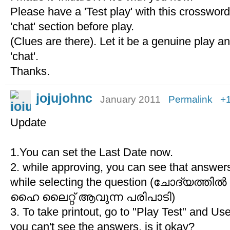
Please have a 'Test play' with this crosswor
'chat' section before play.
(Clues are there). Let it be a genuine play a
'chat'.
Thanks.
jojujohnc
January 2011
Permalink
+
Update
1.You can set the Last Date now.
2. while approving, you can see that answers
while selecting the question (ചോദ്യത്തില്
ഹൈ ലൈറ്റ് ആവുന്ന പരിപാടി)
3. To take printout, go to "Play Test" and Us
you can't see the answers. is it okay?