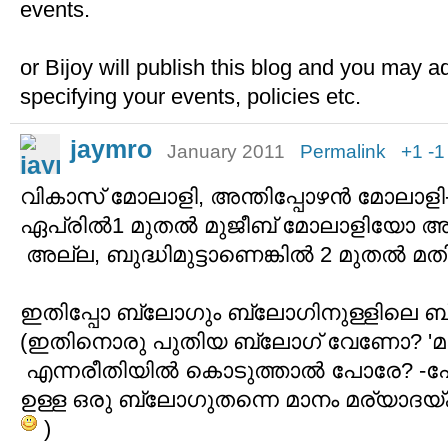
events.
or Bijoy will publish this blog and you may 
specifying your events, policies etc.
jaymro
January 2011
Permalink
+1
-1
വികാസ് മോലാളി, അന്തിപ്പോഴൻ മോലാളി- 
ഏപ്രിൽ1 മുതൽ മുജീബ് മോലാളിയോ അ
അല്ല, ബുദ്ധിമുട്ടാണെങ്കിൽ 2 മുതൽ മത
ഇതിപ്പോ ബ്ലോഗും ബ്ലോഗിനുള്ളിലെ 
(ഇതിനൊരു പുതിയ ബ്ലോഗ് വേണോ? 'മഷിത
എന്നരീതിയിൽ കൊടുത്താൽ പോരേ? -പ
ഉള്ള ഒരു ബ്ലോഗുതന്നെ മാനം മര്യാദയ്ക്ക
)