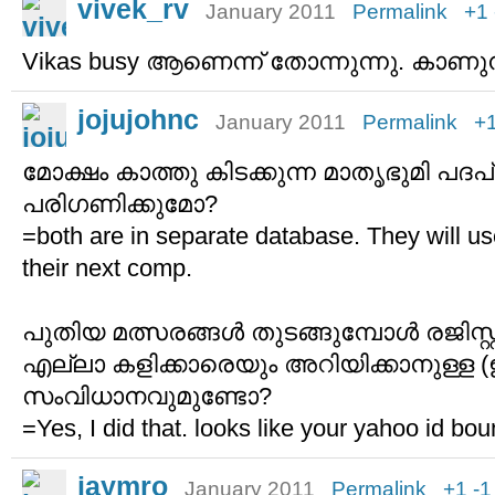
vivek_rv
January 2011
Permalink
+1
Vikas busy ആണെന്ന് തോന്നുന്നു. കാണു
jojujohnc
January 2011
Permalink
+
മോക്ഷം കാത്തു കിടക്കുന്ന മാതൃഭുമി പദപ്ര
പരിഗണിക്കുമോ?
=both are in separate database. They will u
their next comp.
പുതിയ മത്സരങ്ങള്‍ തുടങ്ങുമ്പോള്‍ രജിസ്റ്റര
എല്ലാ കളിക്കാരെയും അറിയിക്കാനുള്ള (
സംവിധാനവുമുണ്ടോ?
=Yes, I did that. looks like your yahoo id bo
jaymro
January 2011
Permalink
+1
-1