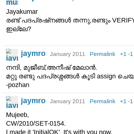
Jayakumar
രണ്ട് പദപ്രഷ്നങ്ങള്‍ തന്നു,രണ്ടും VERI
ഇല്ലേ?
jaymro
January 2011
Permalink
+1
-1
നന്ദി, മുജീബ്,അനീഷ് മേലാൻ.
മറ്റു രണ്ടു പദപ്രശ്നങ്ങൾ കൂടി assign ചെയ്തി
-pozhan
jaymro
January 2011
Permalink
+1
-1
Mujeeb,
CW/2010/SET-0154.
I made it 'InitialOK'. It's with you now.