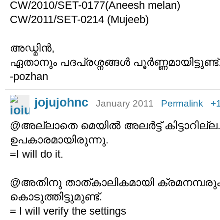
CW/2010/SET-0177(Aneesh melan)
CW/2011/SET-0214 (Mujeeb)
അഡ്മിൻ,
ഏതാനും പദപ്രശ്നങ്ങൾ പൂർണ്ണമായിട്ടുണ്ട
-pozhan
jojujohnc
January 2011
Permalink
+
@അല്ലാതെ മെയിൽ അലർട്ട് കിട്ടാറില്ല.
ഉപകാരമായിരുന്നു.
=I will do it.
@അതിനു താത്കാലികമായി ക്രമനമ്പരും 
കൊടുത്തിട്ടുമുണ്ട്.
= I will verify the settings