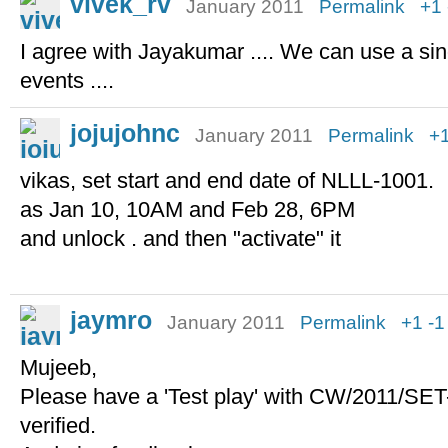
vivek_rv
January 2011
Permalink
+1
I agree with Jayakumar .... We can use a sin
events ....
jojujohnc
January 2011
Permalink
+
vikas, set start and end date of NLLL-1001.
as Jan 10, 10AM and Feb 28, 6PM
and unlock . and then "activate" it
jaymro
January 2011
Permalink
+1
-1
Mujeeb,
Please have a 'Test play' with CW/2011/SET
verified.