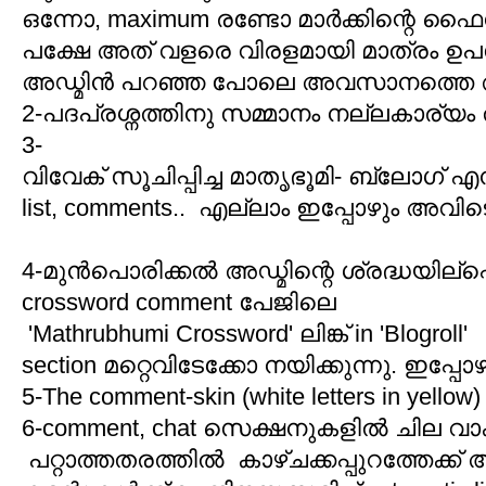
ഒന്നോ, maximum രണ്ടോ മാർക്കിന്റെ ഫൈന
പക്ഷേ അത് വളരെ വിരളമായി മാത്രം ഉ
അഡ്മിൻ പറഞ്ഞ പോലെ അവസാനത്തെ ആയുധ
2-പദപ്രശ്നത്തിനു സമ്മാനം നല്ലകാര്യം
3-
വിവേക് സൂചിപ്പിച്ച മാതൃഭൂമി- ബ്ലോഗ് എന്
list, comments.. എല്ലാം ഇപ്പോഴും അവി
4-മുൻപൊരിക്കൽ അഡ്മിന്റെ ശ്രദ്ധയില്പ്പ
crossword comment പേജിലെ
'Mathrubhumi Crossword' ലിങ്ക് in 'Blogroll'
section മറ്റെവിടേക്കോ നയിക്കുന്നു. ഇപ്
5-The comment-skin (white letters in yellow)
6-comment, chat സെക്ഷനുകളിൽ ചില വാ
പറ്റാത്തതരത്തിൽ കാഴ്ചക്കപ്പുറത്തേക്ക് 