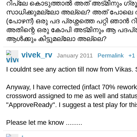
റിപ്ലേ കൊടുത്താല്‍ അത് അട്മിനും ഗ്രൂ
സാധിക്കുമല്ലോ അല്ലെ? അത് പോലെ തന്
(പോഴന്) ഒരു പദ പ്രശ്നത്തെ പറ്റി ഞാന്‍ 
അതിന്റെ ഒരു കോപി അട്മിനും ആ പദപ്രശ്
ആള്‍ക്കും കിട്ടുമല്ലോ അല്ലെ?
vivek_rv
January 2011
Permalink
+1
I couldnt see any action till now from Vikas
Anyway, I have corrected (infact 70% rework
crossword assigned to me as well and statu
"ApproveReady". I suggest a test play for thi
Please let me know .........