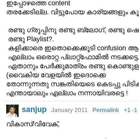
ഇപ്പോഴത്തെ content
തരക്കേടില്ല. വിട്ടുപോയ കാര്യങ്ങളും ക
രണ്ടു ഗ്രൂപ്പിനു രണ്ടു ബ്ലോഗ്, രണ്ടു 
രണ്ടു Playlist?.
കളിക്കാരെ ഇതൊക്കെക്കൂടി confusion ആക
എല്ലാം ഒരൊറ്റ പ്ലാറ്റ്ഫോമിൽ നടക്കട
ഏതാനും പേർക്കുമാത്രം രണ്ടു കൊണ്ടു
(വൈകിയ വേളയിൽ ഇദൊക്കെ
തോന്നുന്നതു സങ്കതിയെടെ കെടപ്പു പിടി
എന്തായാലും എല്ലാം നന്നായിവരട്ടെ !
sanjup
January 2011
Permalink
+1
-1
വികാസ്/വിവേക്,