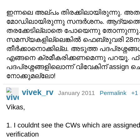
ഇന്നലെ അല്പം തിരക്കിലായിരുന്നു. അതു
മോഡിലായിരുന്നു സന്ദര്‍ശനം. ആദ്യത
തരക്കേടില്ലാതെ പോയെന്നു തോന്നുന്നു.
സമസ്യകളില്ലെങ്കില്‍ ഫെബ്രുവരി 28നുള
തീര്‍ക്കാനൊക്കില്ല. അടുത്ത പദപ്രശ്നങ്
എങ്ങനെ ക്രമീകരിക്കണമെന്നു പറയൂ. ഫ്രാ
പദപ്രശ്നങ്ങളിലൊന്ന് വിവേകിന് assign ചെയ്
നോക്കുമല്ലോ!
vivek_rv
January 2011
Permalink
+1
Vikas,
1. I couldnt see the CWs which are assigned
verification