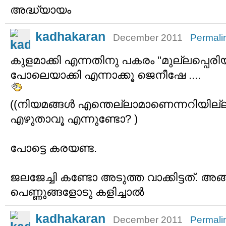
അദ്ധ്യായം
kadhakaran
December 2011
Permali
കുളമാക്കി എന്നതിനു പകരം "മുല്ലപ്പെരി
പോലെയാക്കി എന്നാക്കൂ ജെനീഷേ ....
((നിയമങ്ങള്‍ എന്തെല്ലാമാണെന്നറിയില്ല.
എഴുതാവൂ എന്നുണ്ടോ? )
പോട്ടെ കരയണ്ട.
ജലജേച്ചി കണ്ടോ അടുത്ത വാക്കിട്ടത്. അങ
പെണ്ണുങ്ങളോടു കളിച്ചാല്‍
kadhakaran
December 2011
Permali