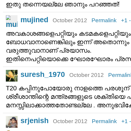
ഇതു തന്നെയല്ലേ ഞാനും പറഞ്ഞത്!
mujined
October 2012
Permalink
+1
അവകാശങ്ങളെപറ്റിയും കടമകളെപറ്റിയും
ബോധവാനാണെങ്കിലും ഇന്ന് അതൊന്നും കേര
വരുത്തുവാനാണ് പ്രയാസം.
ഇതിനെപറ്റിയൊക്കെ ഘോരഘോരം പ്രസംഗിക്
suresh_1970
October 2012
Permalin
T20 കപ്പിനുപോയോരു നാളത്തെ പരശൂന് തന
ശ്രീശാന്തിന്റെ മന്ത്രങ്ങളുടെ ശക്തിയെ പ
മനസ്സിലാക്കാത്തതോണ്ടല്ലേ . അനുഭവിക
srjenish
October 2012
Permalink
+1