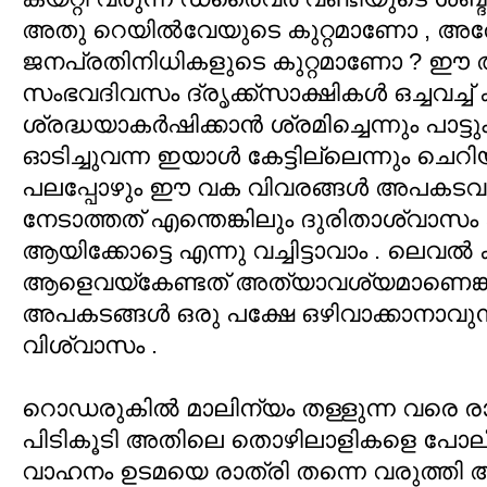
അതു റെയില്‍വേയുടെ കുറ്റമാണോ , 
ജനപ്രതിനിധികളുടെ കുറ്റമാണോ ? ഈ അ
സംഭവദിവസം ദ്രൃക്ക്സാക്ഷികള്‍ ഒച്ചവച്ച്
ശ്രദ്ധയാകര്‍ഷിക്കാന്‍ ശ്രമിച്ചെന്നും പാട
ഓടിച്ചുവന്ന ഇയാള്‍ കേട്ടില്ലെന്നും ചെറി
പലപ്പോഴും ഈ വക വിവരങ്ങള്‍ അപകടവാര
നേടാത്തത് എന്തെങ്കിലും ദുരിതാശ്വാസം കിട
ആയിക്കോട്ടെ എന്നു വച്ചിട്ടാവാം . ലെവല്
ആളെവയ്കേണ്ടത് അത്യാവശ്യമാണെങ്കി
അപകടങ്ങള്‍ ഒരു പക്ഷേ ഒഴിവാക്കാനാവു
വിശ്വാസം .
റൊഡരുകില്‍ മാലിന്യം തള്ളുന്ന വരെ രാത
പിടികൂടി അതിലെ തൊഴിലാളികളെ പോലീ
വാഹനം ഉടമയെ രാത്രി തന്നെ വരുത്