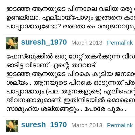
ഇടഞ്ഞ ആനയുടെ പിന്നാലെ വലിയ ഒ
ഉണ്ടല്ലോ. എല്ലായ്പോഴും ഇങ്ങനെ കാ
പാപ്പാന്മാരുണ്ടോ? അതോ പൊതുജനവു
suresh_1970
March 2013
Permalink
ഫേസ്ബുക്കില്‍ ഒരു ഗേറ്റ് തകര്‍ക്കുന്ന 
ഓടിട്ട വീടാണ് എന്റെ തറവാട്.
ഇടഞ്ഞ ആനയുടെ പിറകെ കൂടിയ ജനമായിര
ശല്യം . ആനയുടെ പിറകെ ഓടുന്നത് പ്
പാപ്പാന്മാരും (പല ആനകളുടെ) എലിഫെന്റ
ജീവനക്കാരുമാണ്. ഇതിനിടയില്‍ മൊബൈലു
സാമൂഹ്യ ശല്യങ്ങളും . പോരേ പൂരം .
suresh_1970
March 2013
Permalink